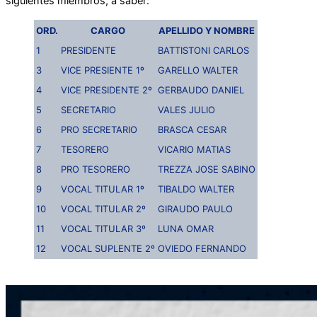
siguientes miembros, a saber:
ORD.
CARGO
APELLIDO Y NOMBRE
1
PRESIDENTE
BATTISTONI CARLOS
3
VICE PRESIENTE 1º
GARELLO WALTER
4
VICE PRESIDENTE 2º
GERBAUDO DANIEL
5
SECRETARIO
VALES JULIO
6
PRO SECRETARIO
BRASCA CESAR
7
TESORERO
VICARIO MATIAS
8
PRO TESORERO
TREZZA JOSE SABINO
9
VOCAL TITULAR 1º
TIBALDO WALTER
10
VOCAL TITULAR 2º
GIRAUDO PAULO
11
VOCAL TITULAR 3º
LUNA OMAR
12
VOCAL SUPLENTE 2º
OVIEDO FERNANDO
0003-2023-Reunion-Consejo-Directivo-07032023