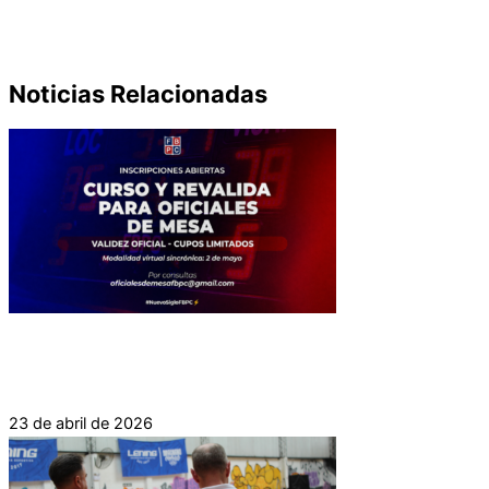
(132)
Provincial
Pre Federal 100 años
(5)
Programación
(2)
(92)
Selecciones
(51)
Sin categoría
(44)
Noticias Relacionadas
NUEVO CURSO Y REVÁLIDA PARA OFICIALES DE
MESA
23 de abril de 2026