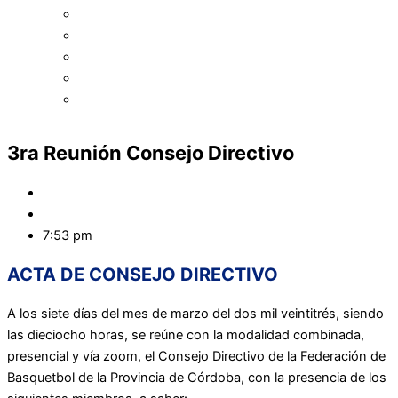
Asociación de Básquetbol de Oliva
Asociación de Básquetbol de Punilla
Asociación de Básquetbol de Río Cuarto
Asociación Cruzdelejeña de Básquet
Asociación de Básquet de Traslasierra
3ra Reunión Consejo Directivo
fbpc
marzo 7, 2023
7:53 pm
ACTA DE CONSEJO DIRECTIVO
A los siete días del mes de marzo del dos mil veintitrés, siendo
las dieciocho horas, se reúne con la modalidad combinada,
presencial y vía zoom, el Consejo Directivo de la Federación de
Basquetbol de la Provincia de Córdoba, con la presencia de los