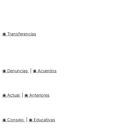
ORGANIGRAMA
NORMATIVAS
◉ Transferencias
RESOLUCIONES
TRANSPARENCIA
◉ Denuncias
|
◉ Acuerdos
INFORMES DE GESTIÓN
◉ Actual
|
◉ Anteriores
ACTAS
◉ Consejo
|
◉ Educativas