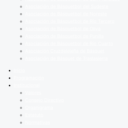
Asociación de Básquetbol del Sudeste
Asociación de Básquetbol de Noreste
Asociación de Básquetbol de Río Tercero
Asociación de Básquetbol de Oliva
Asociación de Básquetbol de Punilla
Asociación de Básquetbol de Río Cuarto
Asociación Cruzdelejeña de Básquet
Asociación de Básquet de Traslasierra
Inicio
Programación
Institucional
Valores
Consejo Directivo
Organigrama
Estatuto
Normativas