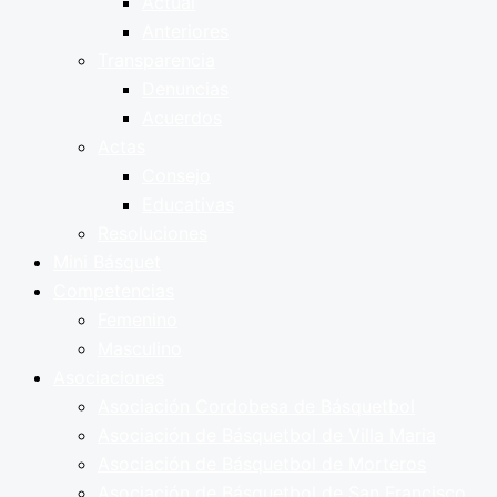
Actual
Anteriores
Transparencia
Denuncias
Acuerdos
Actas
Consejo
Educativas
Resoluciones
Mini Básquet
Competencias
Femenino
Masculino
Asociaciones
Asociación Cordobesa de Básquetbol
Asociación de Básquetbol de Villa Maria
Asociación de Básquetbol de Morteros
Asociación de Básquetbol de San Francisco