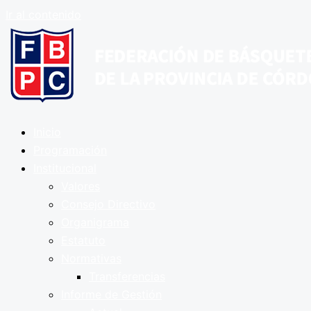
Ir al contenido
Inicio
Programación
Institucional
Valores
Consejo Directivo
Organigrama
Estatuto
Normativas
Transferencias
Informe de Gestión