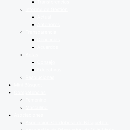
Transferencias
Informe de Gestión
Actual
Anteriores
Transparencia
Denuncias
Acuerdos
Actas
Consejo
Educativas
Resoluciones
Mini Básquet
Competencias
Femenino
Masculino
Asociaciones
Asociación Cordobesa de Básquetbol