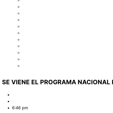
Asociación de Básquetbol de Villa Maria
Asociación de Básquetbol de Morteros
Asociación de Básquetbol de San Francisco
Asociación de Básquetbol del Sudeste
Asociación de Básquetbol de Noreste
Asociación de Básquetbol de Río Tercero
Asociación de Básquetbol de Oliva
Asociación de Básquetbol de Punilla
Asociación de Básquetbol de Río Cuarto
Asociación Cruzdelejeña de Básquet
Asociación de Básquet de Traslasierra
SE VIENE EL PROGRAMA NACIONAL 
Marcos Baigorri
mayo 6, 2025
6:46 pm