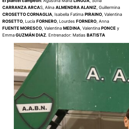
El plantel campeón:
Agustina María
LINGUA
, Sofia
CARRANZA ARCA
S, Alina
ALMENDRA ALANIZ
, Guillermina
CROSETTO CORNAGLIA
, Isabella Fatima
PIRAINO
, Valentina
ROSETTO
, Lucía
FORNERO
, Lourdes
FORNERO
, Anna
FUENTE MORESCO
, Valentina
MEDINA
, Valentina
PONCE
y
Emma
GUZMÁN DIAZ
. Entrenador: Matias
BATISTA