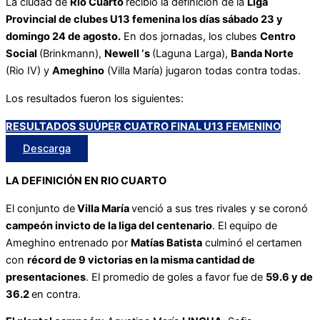
La ciudad de
Río Cuarto
recibió la definición de la
Liga
Provincial de clubes U13 femenina los días sábado 23 y
domingo 24 de agosto.
En dos jornadas, los clubes
Centro
Social
(Brinkmann),
Newell ‘s
(Laguna Larga),
Banda Norte
(Rio IV) y
Ameghino
(Villa María) jugaron todas contra todas.
Los resultados fueron los siguientes:
RESULTADOS SUÚPER CUATRO FINAL U13 FEMENINO
Descarga
LA DEFINICIÓN EN RIO CUARTO
El conjunto de
Villa María
venció a sus tres rivales y se coronó
campeón invicto de la liga del centenario
. El equipo de
Ameghino entrenado por
Matías Batista
culminó el certamen
con
récord de 9 victorias en la misma cantidad de
presentaciones
. El promedio de goles a favor fue de
59.6 y de
36.2
en contra.