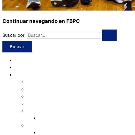
Continuar navegando en FBPC
Buscar por:
Inicio
Programación
Institucional
Valores
Consejo Directivo
Organigrama
Estatuto
Normativas
Transferencias
Informe de Gestión
Actual