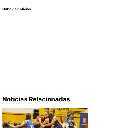
Nube de noticias
Asociaciones
(20)
ARGENTINO DE FEDERACIONES
(9)
Consejo
CAB / INSTITUTO CAB
(4)
Camino Al Centenario
(4)
Copa DSK
(22)
Directivo
(12)
DEPTO DESARROLLO
DEPTO MINI
(15)
FORMATIVO
(8)
DEPTO INCLUSIÓN
(7)
destacada
(154)
Femenino
(117)
Embajadores
(7)
Institucional
(60)
Liga Cordobesa
Lening Indumentaria
(2)
del Centenario
(11)
Liga Federal
Liga Cordonesa
(3)
Masculino
Ligas del Centenario
(37)
Formativa
(7)
(132)
Provincial
Pre Federal 100 años
(5)
Programación
(2)
(92)
Selecciones
(51)
Sin categoría
(44)
Noticias Relacionadas