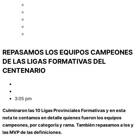
Asociación de Básquetbol de Oliva
Asociación de Básquetbol de Punilla
Asociación de Básquetbol de Río Cuarto
Asociación Cruzdelejeña de Básquet
Asociación de Básquet de Traslasierra
REPASAMOS LOS EQUIPOS CAMPEONES
DE LAS LIGAS FORMATIVAS DEL
CENTENARIO
Marcos Baigorri
septiembre 3, 2025
3:05 pm
Culminaron las 10 Ligas Provinciales Formativas y en esta
nota te contamos en detalle quienes fueron los equipos
campeones, por categoría y rama.
También repasamos a los y
las MVP de las definiciones.