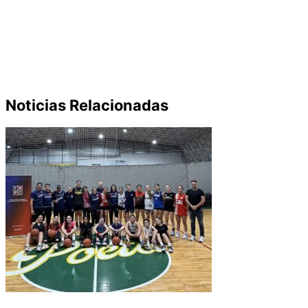
Institucional
(60)
Liga Cordobesa
Lening Indumentaria
(2)
del Centenario
(11)
Liga Federal
Liga Cordonesa
(3)
Masculino
Ligas del Centenario
(37)
Formativa
(7)
(132)
Provincial
Pre Federal 100 años
(5)
Programación
(2)
(92)
Selecciones
(51)
Sin categoría
(44)
Noticias Relacionadas